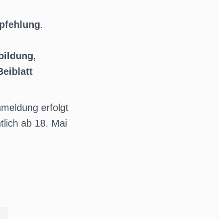
mpfehlung
.
bildung
,
Beiblatt
nmeldung erfolgt
lich ab 18. Mai