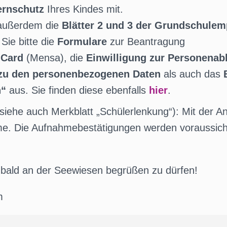
ernschutz
Ihres Kindes mit.
 außerdem die
Blätter 2 und 3 der Grundschule
Sie bitte die
Formulare
zur Beantragung
nCard
(Mensa), die
Einwilligung zur Personenab
 zu den personenbezogenen Daten
als auch das
h“
aus. Sie finden diese ebenfalls
hier
.
(siehe auch Merkblatt „Schülerlenkung“): Mit der A
e. Die Aufnahmebestätigungen werden voraussicht
e bald an der Seewiesen begrüßen zu dürfen!
m