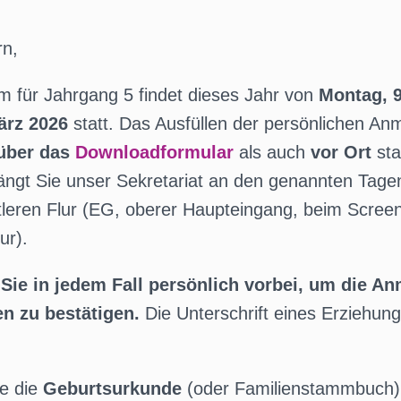
rn,
m für Jahrgang 5 findet dieses Jahr von
Montag, 
ärz
2026
statt. Das Ausfüllen der persönlichen A
 über das
Downloadformular
als auch
vor Ort
sta
ängt Sie unser Sekretariat an den genannten Tage
leren Flur (EG, oberer Haupteingang, beim Screen
ur).
ie in jedem Fall persönlich vorbei, um die An
n zu bestätigen.
Die Unterschrift eines Erziehun
ie die
Geburtsurkunde
(oder Familienstammbuch